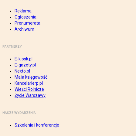
Reklama
Ogłoszenia
Prenumerata
Archiwum
PARTNERZY
E-kiosk.pl
E-gazety.pl
Nexto.pl
Mała księgowość
Kancelarierp.pl
Wieści Rolnicze
Życie Warszawy
NASZE WYDARZENIA
Szkolenia i konferencje