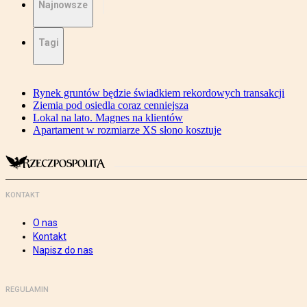
Najnowsze
Tagi
Rynek gruntów będzie świadkiem rekordowych transakcji
Ziemia pod osiedla coraz cenniejsza
Lokal na lato. Magnes na klientów
Apartament w rozmiarze XS słono kosztuje
KONTAKT
O nas
Kontakt
Napisz do nas
REGULAMIN