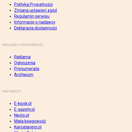
Polityka Prywatności
Zmiana ustawień zgód
Regulamin serwisu
Informacje o nadawcy
Deklaracja dostępności
REKLAMA I PRENUMERATA
Reklama
Ogłoszenia
Prenumerata
Archiwum
PARTNERZY
E-kiosk.pl
E-gazety.pl
Nexto.pl
Mała księgowość
Kancelarierp.pl