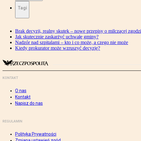
Tagi
Brak decyzji, realny skutek – nowe przepisy o milczącej zgodz
Jak skutecznie zaskarżyć uchwałę gminy?
Nadzór nad szpitalami – kto i co może, a czego nie może
Kiedy prokurator może wzruszyć decyzję?
KONTAKT
O nas
Kontakt
Napisz do nas
REGULAMIN
Polityka Prywatności
Zmiana ustawień zgód