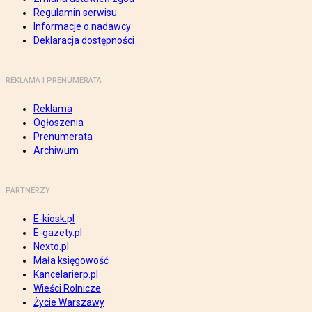
Regulamin serwisu
Informacje o nadawcy
Deklaracja dostępności
REKLAMA I PRENUMERATA
Reklama
Ogłoszenia
Prenumerata
Archiwum
PARTNERZY
E-kiosk.pl
E-gazety.pl
Nexto.pl
Mała księgowość
Kancelarierp.pl
Wieści Rolnicze
Życie Warszawy