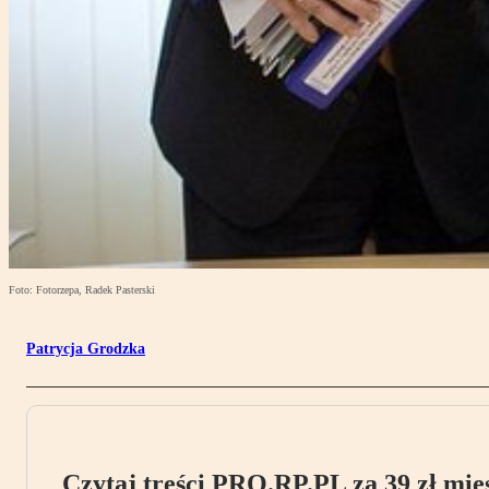
Foto: Fotorzepa, Radek Pasterski
Patrycja Grodzka
Czytaj treści PRO.RP.PL za 39 zł mies