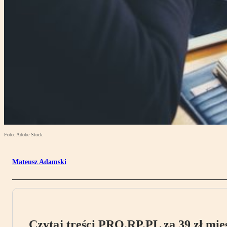
Foto: Adobe Stock
Mateusz Adamski
Czytaj treści PRO.RP.PL za 39 zł mies