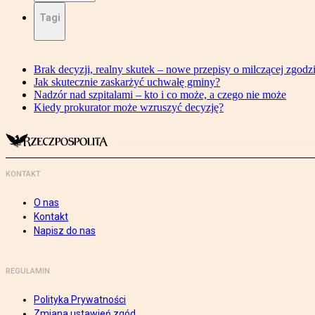
Tagi
Brak decyzji, realny skutek – nowe przepisy o milczącej zgodz
Jak skutecznie zaskarżyć uchwałę gminy?
Nadzór nad szpitalami – kto i co może, a czego nie może
Kiedy prokurator może wzruszyć decyzję?
KONTAKT
O nas
Kontakt
Napisz do nas
REGULAMIN
Polityka Prywatności
Zmiana ustawień zgód