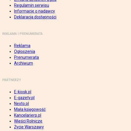
Regulamin serwisu
Informacje o nadawcy
Deklaracja dostępności
REKLAMA I PRENUMERATA
Reklama
Ogłoszenia
Prenumerata
Archiwum
PARTNERZY
E-kiosk.pl
E-gazety.pl
Nexto.pl
Mała księgowość
Kancelarierp.pl
Wieści Rolnicze
Życie Warszawy