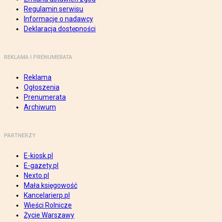
Regulamin serwisu
Informacje o nadawcy
Deklaracja dostępności
REKLAMA I PRENUMERATA
Reklama
Ogłoszenia
Prenumerata
Archiwum
PARTNERZY
E-kiosk.pl
E-gazety.pl
Nexto.pl
Mała księgowość
Kancelarierp.pl
Wieści Rolnicze
Życie Warszawy