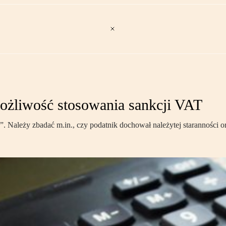
ożliwość stosowania sankcji VAT
ależy zbadać m.in., czy podatnik dochował należytej staranności or