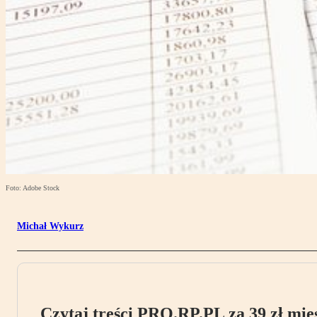
Foto: Adobe Stock
Michał Wykurz
Czytaj treści PRO.RP.PL za 39 zł mies