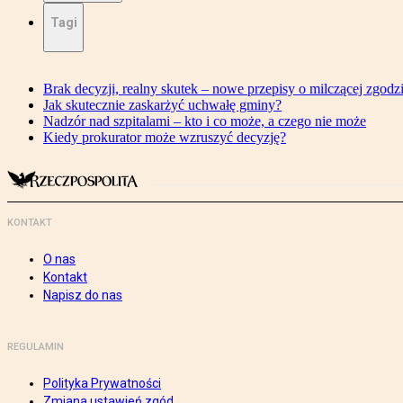
Tagi
Brak decyzji, realny skutek – nowe przepisy o milczącej zgodz
Jak skutecznie zaskarżyć uchwałę gminy?
Nadzór nad szpitalami – kto i co może, a czego nie może
Kiedy prokurator może wzruszyć decyzję?
KONTAKT
O nas
Kontakt
Napisz do nas
REGULAMIN
Polityka Prywatności
Zmiana ustawień zgód