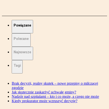
Powiązane
Polecane
Najnowsze
Tagi
Brak decyzji, realny skutek – nowe przepisy o milczącej
zgodzie
Jak skutecznie zaskarżyć uchwałę gminy?
Nadzór nad szpitalami – kto i co może, a czego nie może
Kiedy prokurator może wzruszyć decyzję?