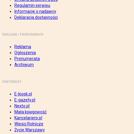
Regulamin serwisu
Informacje o nadawcy
Deklaracja dostępności
REKLAMA I PRENUMERATA
Reklama
Ogłoszenia
Prenumerata
Archiwum
PARTNERZY
E-kiosk.pl
E-gazety.pl
Nexto.pl
Mała księgowość
Kancelarierp.pl
Wieści Rolnicze
Życie Warszawy