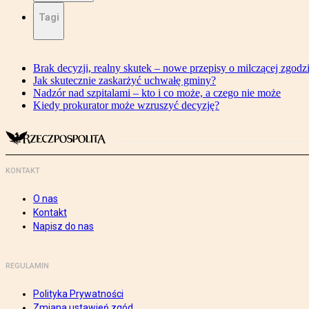
Tagi
Brak decyzji, realny skutek – nowe przepisy o milczącej zgodz
Jak skutecznie zaskarżyć uchwałę gminy?
Nadzór nad szpitalami – kto i co może, a czego nie może
Kiedy prokurator może wzruszyć decyzję?
KONTAKT
O nas
Kontakt
Napisz do nas
REGULAMIN
Polityka Prywatności
Zmiana ustawień zgód