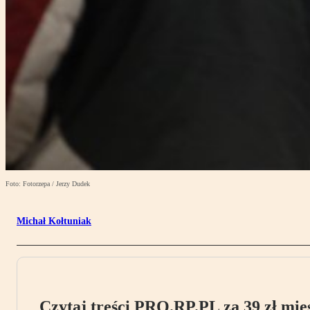
Foto: Fotorzepa / Jerzy Dudek
Michał Kołtuniak
Czytaj treści PRO.RP.PL za 39 zł mies