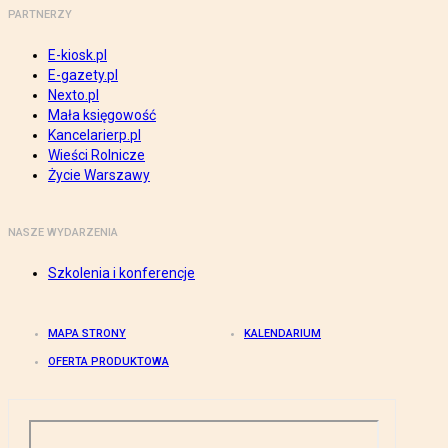
PARTNERZY
E-kiosk.pl
E-gazety.pl
Nexto.pl
Mała księgowość
Kancelarierp.pl
Wieści Rolnicze
Życie Warszawy
NASZE WYDARZENIA
Szkolenia i konferencje
MAPA STRONY
KALENDARIUM
OFERTA PRODUKTOWA