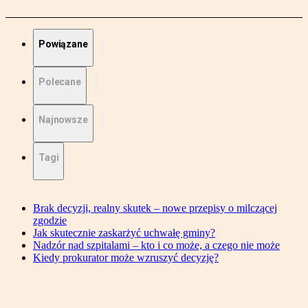
Powiązane
Polecane
Najnowsze
Tagi
Brak decyzji, realny skutek – nowe przepisy o milczącej
zgodzie
Jak skutecznie zaskarżyć uchwałę gminy?
Nadzór nad szpitalami – kto i co może, a czego nie może
Kiedy prokurator może wzruszyć decyzję?