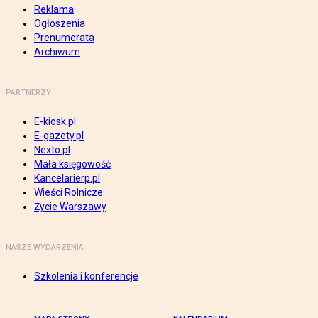
Reklama
Ogłoszenia
Prenumerata
Archiwum
PARTNERZY
E-kiosk.pl
E-gazety.pl
Nexto.pl
Mała księgowość
Kancelarierp.pl
Wieści Rolnicze
Życie Warszawy
NASZE WYDARZENIA
Szkolenia i konferencje