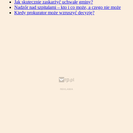
Jak skutecznie zaskarżyć uchwałę gminy?
Nadzór nad szpitalami – kto i co może, a czego nie może
Kiedy prokurator może wzruszyć decyzję?