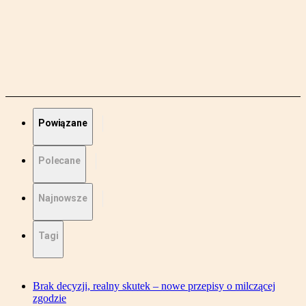
Powiązane
Polecane
Najnowsze
Tagi
Brak decyzji, realny skutek – nowe przepisy o milczącej
zgodzie