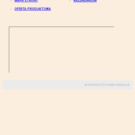
MAPA STRONY
KALENDARIUM
OFERTA PRODUKTOWA
© COPYRIGHT BY GREMI MEDIA SA