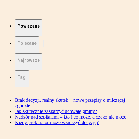
Powiązane
Polecane
Najnowsze
Tagi
Brak decyzji, realny skutek – nowe przepisy o milczącej
zgodzie
Jak skutecznie zaskarżyć uchwałę gminy?
Nadzór nad szpitalami – kto i co może, a czego nie może
Kiedy prokurator może wzruszyć decyzję?