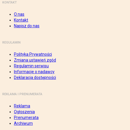
KONTAKT
O nas
Kontakt
Napisz do nas
REGULAMIN
Polityka Prywatności
Zmiana ustawień zgód
Regulamin serwisu
Informacje o nadawcy
Deklaracja dostępności
REKLAMA I PRENUMERATA
Reklama
Ogłoszenia
Prenumerata
Archiwum