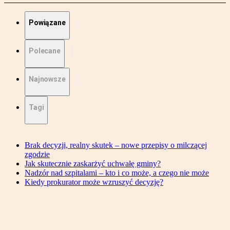
Powiązane
Polecane
Najnowsze
Tagi
Brak decyzji, realny skutek – nowe przepisy o milczącej
zgodzie
Jak skutecznie zaskarżyć uchwałę gminy?
Nadzór nad szpitalami – kto i co może, a czego nie może
Kiedy prokurator może wzruszyć decyzję?