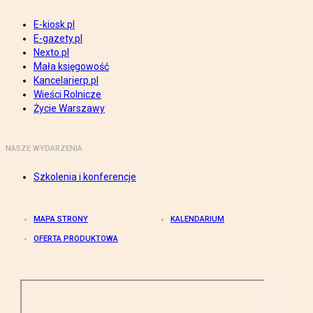
E-kiosk.pl
E-gazety.pl
Nexto.pl
Mała księgowość
Kancelarierp.pl
Wieści Rolnicze
Życie Warszawy
NASZE WYDARZENIA
Szkolenia i konferencje
MAPA STRONY
KALENDARIUM
OFERTA PRODUKTOWA