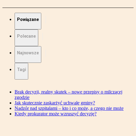
Powiązane
Polecane
Najnowsze
Tagi
Brak decyzji, realny skutek – nowe przepisy o milczącej
zgodzie
Jak skutecznie zaskarżyć uchwałę gminy?
Nadzór nad szpitalami – kto i co może, a czego nie może
Kiedy prokurator może wzruszyć decyzję?