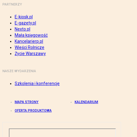
PARTNERZY
E-kiosk.pl
E-gazety.pl
Nexto.pl
Mała księgowość
Kancelarierp.pl
Wieści Rolnicze
Życie Warszawy
NASZE WYDARZENIA
Szkolenia i konferencje
MAPA STRONY
KALENDARIUM
OFERTA PRODUKTOWA