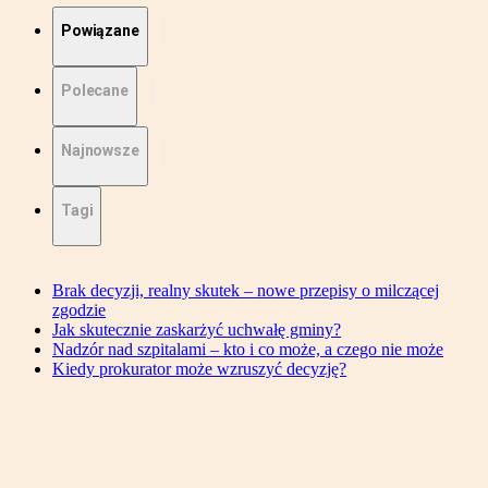
Powiązane
Polecane
Najnowsze
Tagi
Brak decyzji, realny skutek – nowe przepisy o milczącej
zgodzie
Jak skutecznie zaskarżyć uchwałę gminy?
Nadzór nad szpitalami – kto i co może, a czego nie może
Kiedy prokurator może wzruszyć decyzję?