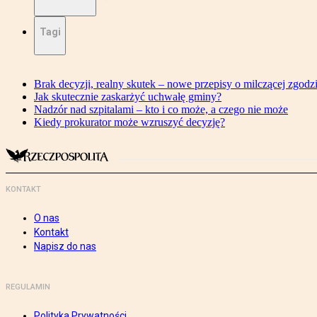
Tagi
Brak decyzji, realny skutek – nowe przepisy o milczącej zgodz
Jak skutecznie zaskarżyć uchwałę gminy?
Nadzór nad szpitalami – kto i co może, a czego nie może
Kiedy prokurator może wzruszyć decyzję?
KONTAKT
O nas
Kontakt
Napisz do nas
REGULAMIN
Polityka Prywatności