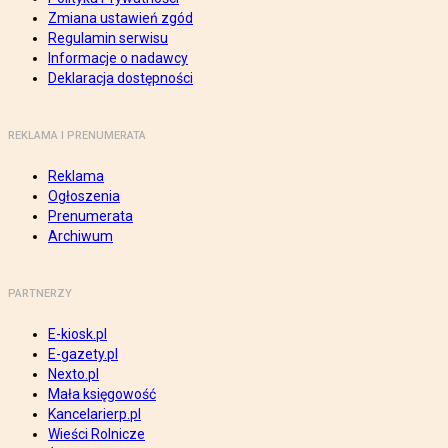
Zmiana ustawień zgód
Regulamin serwisu
Informacje o nadawcy
Deklaracja dostępności
REKLAMA I PRENUMERATA
Reklama
Ogłoszenia
Prenumerata
Archiwum
PARTNERZY
E-kiosk.pl
E-gazety.pl
Nexto.pl
Mała księgowość
Kancelarierp.pl
Wieści Rolnicze