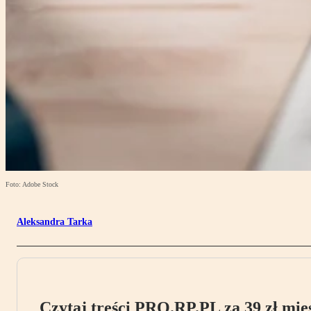
Foto: Adobe Stock
Aleksandra Tarka
Czytaj treści PRO.RP.PL za 39 zł mies