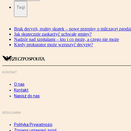
Tagi
Brak decyzji, realny skutek – nowe przepisy o milczącej zgodz
Jak skutecznie zaskarżyć uchwałę gminy?
Nadzór nad szpitalami – kto i co może, a czego nie może
Kiedy prokurator może wzruszyć decyzję?
KONTAKT
O nas
Kontakt
Napisz do nas
REGULAMIN
Polityka Prywatności
Zmiana ustawień zgód