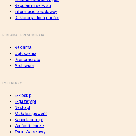
Regulamin serwisu
Informacje o nadawcy
Deklaracja dostępności
REKLAMA I PRENUMERATA
Reklama
Ogłoszenia
Prenumerata
Archiwum
PARTNERZY
E-kiosk.pl
E-gazety.pl
Nexto.pl
Mała księgowość
Kancelarierp.pl
Wieści Rolnicze
Życie Warszawy