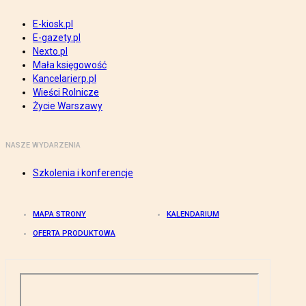
E-kiosk.pl
E-gazety.pl
Nexto.pl
Mała księgowość
Kancelarierp.pl
Wieści Rolnicze
Życie Warszawy
NASZE WYDARZENIA
Szkolenia i konferencje
MAPA STRONY
KALENDARIUM
OFERTA PRODUKTOWA