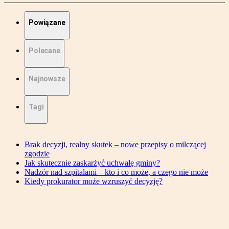
Powiązane
Polecane
Najnowsze
Tagi
Brak decyzji, realny skutek – nowe przepisy o milczącej
zgodzie
Jak skutecznie zaskarżyć uchwałę gminy?
Nadzór nad szpitalami – kto i co może, a czego nie może
Kiedy prokurator może wzruszyć decyzję?