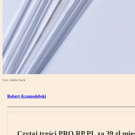
Foto: Adobe Stock
Robert Krasnodębski
Czytaj treści PRO.RP.PL za 39 zł mies