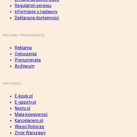
Regulamin serwisu
Informacje o nadawcy
Deklaracja dostępności
REKLAMA I PRENUMERATA
Reklama
Ogłoszenia
Prenumerata
Archiwum
PARTNERZY
E-kiosk.pl
E-gazety.pl
Nexto.pl
Mała księgowość
Kancelarierp.pl
Wieści Rolnicze
Życie Warszawy