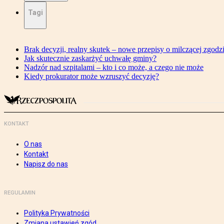
Tagi
Brak decyzji, realny skutek – nowe przepisy o milczącej zgodz
Jak skutecznie zaskarżyć uchwałę gminy?
Nadzór nad szpitalami – kto i co może, a czego nie może
Kiedy prokurator może wzruszyć decyzję?
KONTAKT
O nas
Kontakt
Napisz do nas
REGULAMIN
Polityka Prywatności
Zmiana ustawień zgód