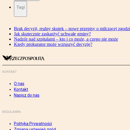
Tagi
Brak decyzji, realny skutek – nowe przepisy o milczącej zgodz
Jak skutecznie zaskarżyć uchwałę gminy?
Nadzór nad szpitalami – kto i co może, a czego nie może
Kiedy prokurator może wzruszyć decyzję?
KONTAKT
O nas
Kontakt
Napisz do nas
REGULAMIN
Polityka Prywatności
Zmiana ustawień zgód