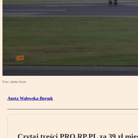
Foto: Adobe Stock
Aneta Walewska-Borsuk
Czytaj treści PRO.RP.PL za 39 zł mies