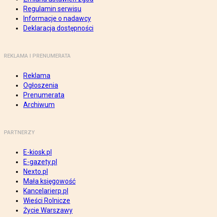
Regulamin serwisu
Informacje o nadawcy
Deklaracja dostępności
REKLAMA I PRENUMERATA
Reklama
Ogłoszenia
Prenumerata
Archiwum
PARTNERZY
E-kiosk.pl
E-gazety.pl
Nexto.pl
Mała księgowość
Kancelarierp.pl
Wieści Rolnicze
Życie Warszawy