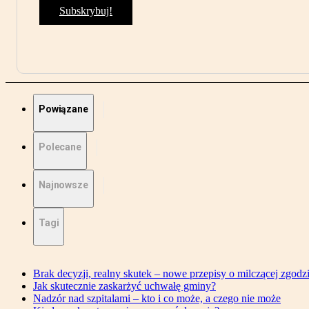
Subskrybuj!
Powiązane
Polecane
Najnowsze
Tagi
Brak decyzji, realny skutek – nowe przepisy o milczącej zgodz
Jak skutecznie zaskarżyć uchwałę gminy?
Nadzór nad szpitalami – kto i co może, a czego nie może