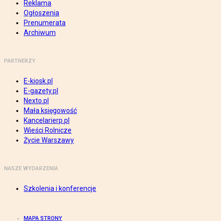
Reklama
Ogłoszenia
Prenumerata
Archiwum
PARTNERZY
E-kiosk.pl
E-gazety.pl
Nexto.pl
Mała księgowość
Kancelarierp.pl
Wieści Rolnicze
Życie Warszawy
NASZE WYDARZENIA
Szkolenia i konferencje
MAPA STRONY