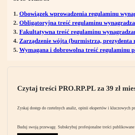
Obowiązek wprowadzenia regulaminu wynag
Obligatoryjna treść regulaminu wynagradza
Fakultatywna treść regulaminu wynagradza
Zarządzenie wójta (burmistrza, prezydenta m
Wymagana i dobrowolna treść regulaminu 
Czytaj treści PRO.RP.PL za 39 zł mies
Zyskaj dostęp do rzetelnych analiz, opinii ekspertów i kluczowych p
Buduj swoją przewagę. Subskrybuj profesjonalne treści publikowane 