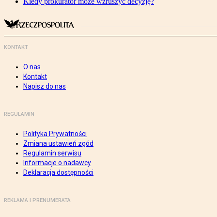
Kiedy prokurator może wzruszyć decyzję?
KONTAKT
O nas
Kontakt
Napisz do nas
REGULAMIN
Polityka Prywatności
Zmiana ustawień zgód
Regulamin serwisu
Informacje o nadawcy
Deklaracja dostępności
REKLAMA I PRENUMERATA