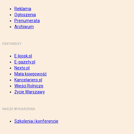
Reklama
Ogłoszenia
Prenumerata
Archiwum
PARTNERZY
E-kiosk.pl
E-gazety.pl
Nexto.pl
Mała księgowość
Kancelarierp.pl
Wieści Rolnicze
Życie Warszawy
NASZE WYDARZENIA
Szkolenia i konferencje