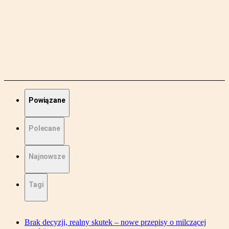
Powiązane
Polecane
Najnowsze
Tagi
Brak decyzji, realny skutek – nowe przepisy o milczącej