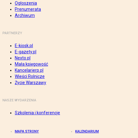
Ogłoszenia
Prenumerata
Archiwum
PARTNERZY
E-kiosk.pl
E-gazety.pl
Nexto.pl
Mała księgowość
Kancelarierp.pl
Wieści Rolnicze
Życie Warszawy
NASZE WYDARZENIA
Szkolenia i konferencje
MAPA STRONY
KALENDARIUM