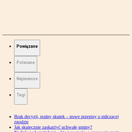
Powiązane
Polecane
Najnowsze
Tagi
Brak decyzji, realny skutek – nowe przepisy o milczącej
zgodzie
Jak skutecznie zaskarżyć uchwałę gminy?