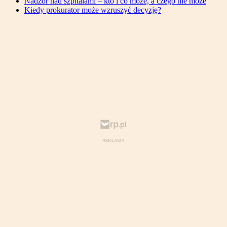
Nadzór nad szpitalami – kto i co może, a czego nie może
Kiedy prokurator może wzruszyć decyzję?