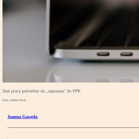
Staż pracy potrzebny do „zapisania” do PPK
Foto: Adobe Stock
Joanna Gawęda