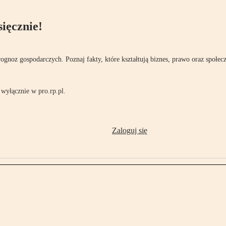
ięcznie!
rognoz gospodarczych. Poznaj fakty, które kształtują biznes, prawo oraz społec
wyłącznie w pro.rp.pl.
Zaloguj się