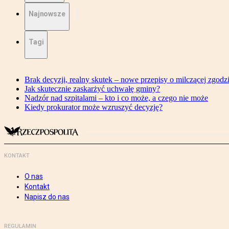
Najnowsze
Tagi
Brak decyzji, realny skutek – nowe przepisy o milczącej zgodz
Jak skutecznie zaskarżyć uchwałę gminy?
Nadzór nad szpitalami – kto i co może, a czego nie może
Kiedy prokurator może wzruszyć decyzję?
KONTAKT
O nas
Kontakt
Napisz do nas
REGULAMIN