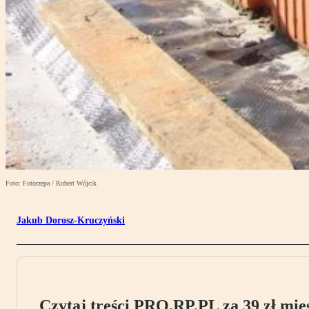
Foto: Fotorzepa / Robert Wójcik
Jakub Dorosz-Kruczyński
Czytaj treści PRO.RP.PL za 39 zł mies