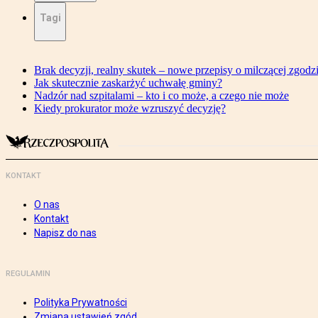
Tagi
Brak decyzji, realny skutek – nowe przepisy o milczącej zgodz
Jak skutecznie zaskarżyć uchwałę gminy?
Nadzór nad szpitalami – kto i co może, a czego nie może
Kiedy prokurator może wzruszyć decyzję?
KONTAKT
O nas
Kontakt
Napisz do nas
REGULAMIN
Polityka Prywatności
Zmiana ustawień zgód