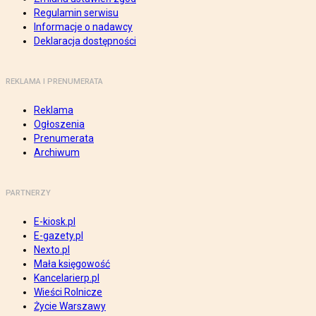
Regulamin serwisu
Informacje o nadawcy
Deklaracja dostępności
REKLAMA I PRENUMERATA
Reklama
Ogłoszenia
Prenumerata
Archiwum
PARTNERZY
E-kiosk.pl
E-gazety.pl
Nexto.pl
Mała księgowość
Kancelarierp.pl
Wieści Rolnicze
Życie Warszawy