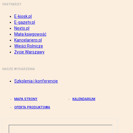
PARTNERZY
E-kiosk.pl
E-gazety.pl
Nexto.pl
Mała księgowość
Kancelarierp.pl
Wieści Rolnicze
Życie Warszawy
NASZE WYDARZENIA
Szkolenia i konferencje
MAPA STRONY
KALENDARIUM
OFERTA PRODUKTOWA