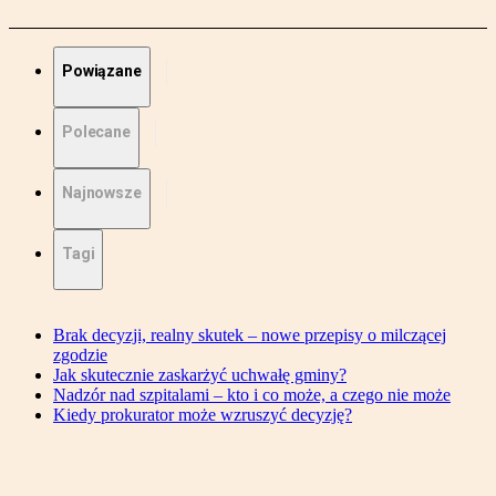
Powiązane
Polecane
Najnowsze
Tagi
Brak decyzji, realny skutek – nowe przepisy o milczącej
zgodzie
Jak skutecznie zaskarżyć uchwałę gminy?
Nadzór nad szpitalami – kto i co może, a czego nie może
Kiedy prokurator może wzruszyć decyzję?