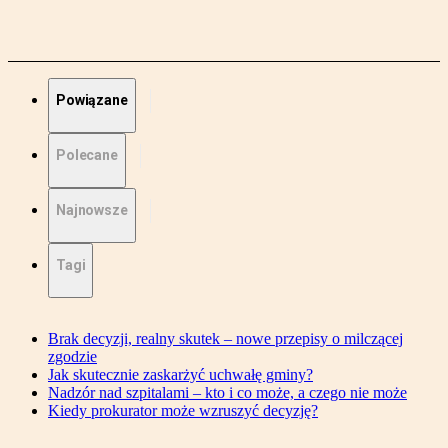
Powiązane
Polecane
Najnowsze
Tagi
Brak decyzji, realny skutek – nowe przepisy o milczącej
zgodzie
Jak skutecznie zaskarżyć uchwałę gminy?
Nadzór nad szpitalami – kto i co może, a czego nie może
Kiedy prokurator może wzruszyć decyzję?