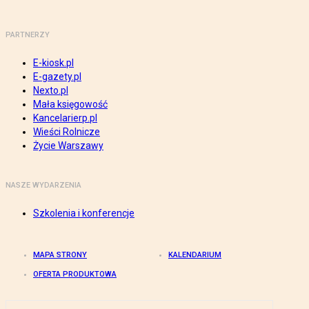
PARTNERZY
E-kiosk.pl
E-gazety.pl
Nexto.pl
Mała księgowość
Kancelarierp.pl
Wieści Rolnicze
Życie Warszawy
NASZE WYDARZENIA
Szkolenia i konferencje
MAPA STRONY
KALENDARIUM
OFERTA PRODUKTOWA