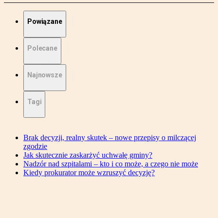
Powiązane
Polecane
Najnowsze
Tagi
Brak decyzji, realny skutek – nowe przepisy o milczącej
zgodzie
Jak skutecznie zaskarżyć uchwałę gminy?
Nadzór nad szpitalami – kto i co może, a czego nie może
Kiedy prokurator może wzruszyć decyzję?