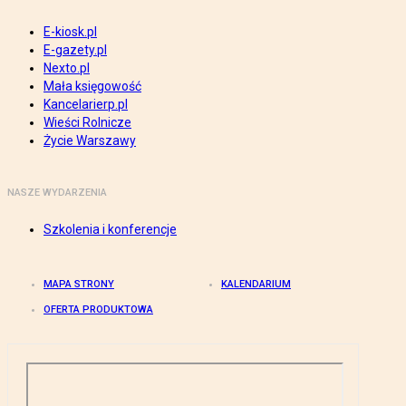
E-kiosk.pl
E-gazety.pl
Nexto.pl
Mała księgowość
Kancelarierp.pl
Wieści Rolnicze
Życie Warszawy
NASZE WYDARZENIA
Szkolenia i konferencje
MAPA STRONY
KALENDARIUM
OFERTA PRODUKTOWA