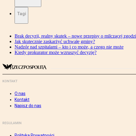
Tagi
Brak decyzji, realny skutek – nowe przepisy o milczącej zgodz
Jak skutecznie zaskarżyć uchwałę gminy?
Nadzór nad szpitalami – kto i co może, a czego nie może
Kiedy prokurator może wzruszyć decyzję?
KONTAKT
O nas
Kontakt
Napisz do nas
REGULAMIN
Polityka Prywatności