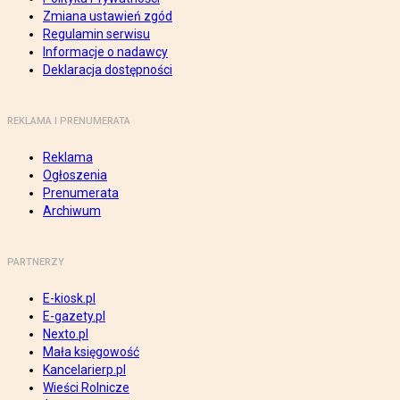
Zmiana ustawień zgód
Regulamin serwisu
Informacje o nadawcy
Deklaracja dostępności
REKLAMA I PRENUMERATA
Reklama
Ogłoszenia
Prenumerata
Archiwum
PARTNERZY
E-kiosk.pl
E-gazety.pl
Nexto.pl
Mała księgowość
Kancelarierp.pl
Wieści Rolnicze