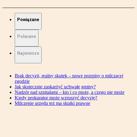
Powiązane
Polecane
Najnowsze
Brak decyzji, realny skutek – nowe przepisy o milczącej
zgodzie
Jak skutecznie zaskarżyć uchwałę gminy?
Nadzór nad szpitalami – kto i co może, a czego nie może
Kiedy prokurator może wzruszyć decyzję?
Milczenie urzędu też ma skutki prawne