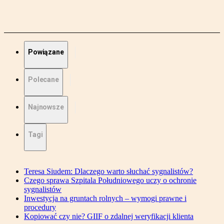
Powiązane
Polecane
Najnowsze
Tagi
Teresa Siudem: Dlaczego warto słuchać sygnalistów?
Czego sprawa Szpitala Południowego uczy o ochronie
sygnalistów
Inwestycja na gruntach rolnych – wymogi prawne i
procedury
Kopiować czy nie? GIIF o zdalnej weryfikacji klienta