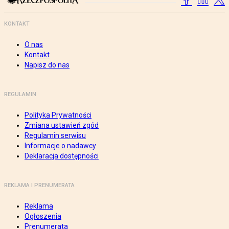
KONTAKT
O nas
Kontakt
Napisz do nas
REGULAMIN
Polityka Prywatności
Zmiana ustawień zgód
Regulamin serwisu
Informacje o nadawcy
Deklaracja dostępności
REKLAMA I PRENUMERATA
Reklama
Ogłoszenia
Prenumerata