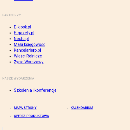
PARTNERZY
E-kiosk.pl
E-gazety.pl
Nexto.pl
Mała księgowość
Kancelarierp.pl
Wieści Rolnicze
Życie Warszawy
NASZE WYDARZENIA
Szkolenia i konferencje
MAPA STRONY
KALENDARIUM
OFERTA PRODUKTOWA