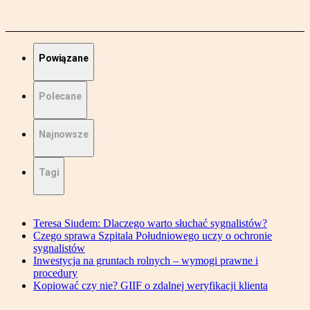
Powiązane
Polecane
Najnowsze
Tagi
Teresa Siudem: Dlaczego warto słuchać sygnalistów?
Czego sprawa Szpitala Południowego uczy o ochronie
sygnalistów
Inwestycja na gruntach rolnych – wymogi prawne i
procedury
Kopiować czy nie? GIIF o zdalnej weryfikacji klienta