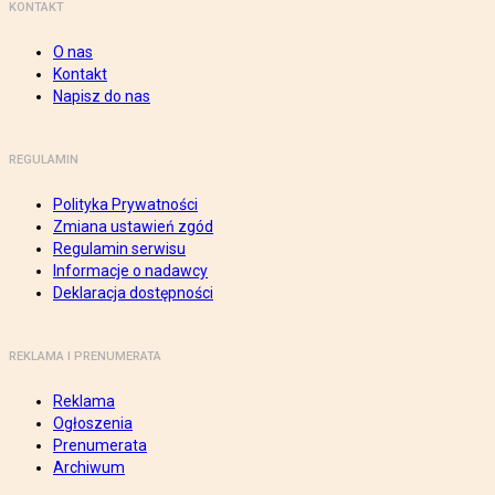
KONTAKT
O nas
Kontakt
Napisz do nas
REGULAMIN
Polityka Prywatności
Zmiana ustawień zgód
Regulamin serwisu
Informacje o nadawcy
Deklaracja dostępności
REKLAMA I PRENUMERATA
Reklama
Ogłoszenia
Prenumerata
Archiwum