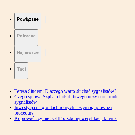
Powiązane
Polecane
Najnowsze
Tagi
Teresa Siudem: Dlaczego warto słuchać sygnalistów?
Czego sprawa Szpitala Południowego uczy o ochronie
sygnalistów
Inwestycja na gruntach rolnych – wymogi prawne i
procedury
Kopiować czy nie? GIIF o zdalnej weryfikacji klienta