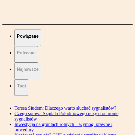
Powiązane
Polecane
Najnowsze
Tagi
Teresa Siudem: Dlaczego warto słuchać sygnalistów?
Czego sprawa Szpitala Południowego uczy o ochronie
sygnalistów
Inwestycja na gruntach rolnych – wymogi prawne i
procedury