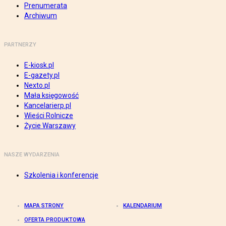
Prenumerata
Archiwum
PARTNERZY
E-kiosk.pl
E-gazety.pl
Nexto.pl
Mała księgowość
Kancelarierp.pl
Wieści Rolnicze
Życie Warszawy
NASZE WYDARZENIA
Szkolenia i konferencje
MAPA STRONY
KALENDARIUM
OFERTA PRODUKTOWA