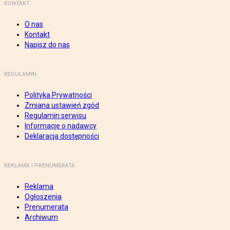
KONTAKT
O nas
Kontakt
Napisz do nas
REGULAMIN
Polityka Prywatności
Zmiana ustawień zgód
Regulamin serwisu
Informacje o nadawcy
Deklaracja dostępności
REKLAMA I PRENUMERATA
Reklama
Ogłoszenia
Prenumerata
Archiwum