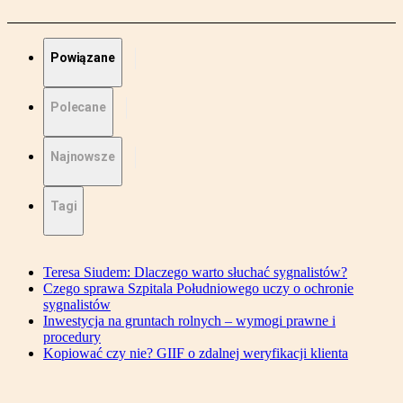
Powiązane
Polecane
Najnowsze
Tagi
Teresa Siudem: Dlaczego warto słuchać sygnalistów?
Czego sprawa Szpitala Południowego uczy o ochronie
sygnalistów
Inwestycja na gruntach rolnych – wymogi prawne i
procedury
Kopiować czy nie? GIIF o zdalnej weryfikacji klienta