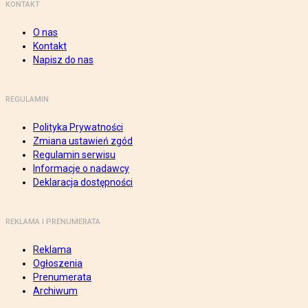
KONTAKT
O nas
Kontakt
Napisz do nas
REGULAMIN
Polityka Prywatności
Zmiana ustawień zgód
Regulamin serwisu
Informacje o nadawcy
Deklaracja dostępności
REKLAMA I PRENUMERATA
Reklama
Ogłoszenia
Prenumerata
Archiwum