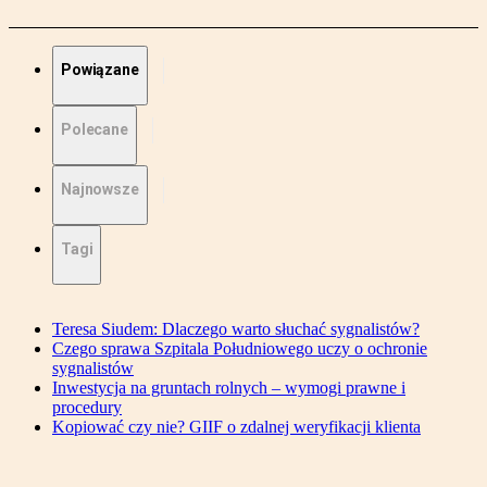
Powiązane
Polecane
Najnowsze
Tagi
Teresa Siudem: Dlaczego warto słuchać sygnalistów?
Czego sprawa Szpitala Południowego uczy o ochronie
sygnalistów
Inwestycja na gruntach rolnych – wymogi prawne i
procedury
Kopiować czy nie? GIIF o zdalnej weryfikacji klienta