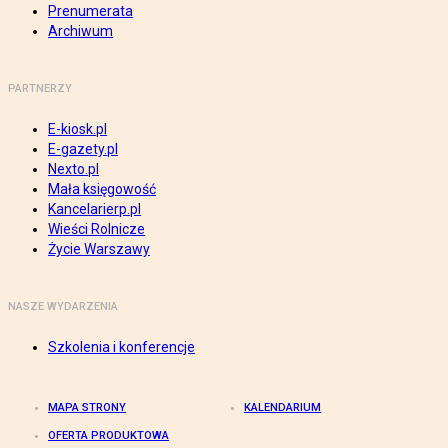
Prenumerata
Archiwum
PARTNERZY
E-kiosk.pl
E-gazety.pl
Nexto.pl
Mała księgowość
Kancelarierp.pl
Wieści Rolnicze
Życie Warszawy
NASZE WYDARZENIA
Szkolenia i konferencje
MAPA STRONY
KALENDARIUM
OFERTA PRODUKTOWA