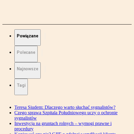
Powiązane
Polecane
Najnowsze
Tagi
Teresa Siudem: Dlaczego warto słuchać sygnalistów?
Czego sprawa Szpitala Południowego uczy o ochronie
sygnalistów
Inwestycja na gruntach rolnych – wymogi prawne i
procedury