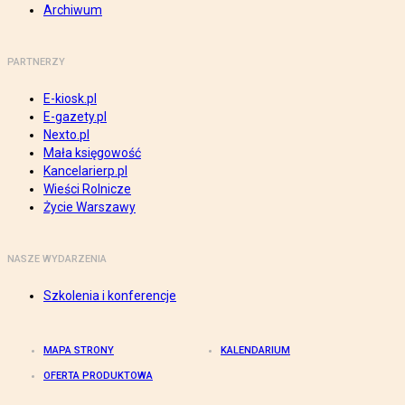
Archiwum
PARTNERZY
E-kiosk.pl
E-gazety.pl
Nexto.pl
Mała księgowość
Kancelarierp.pl
Wieści Rolnicze
Życie Warszawy
NASZE WYDARZENIA
Szkolenia i konferencje
MAPA STRONY
KALENDARIUM
OFERTA PRODUKTOWA