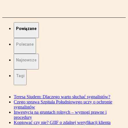
Powiązane
Polecane
Najnowsze
Tagi
Teresa Siudem: Dlaczego warto słuchać sygnalistów?
Czego sprawa Szpitala Południowego uczy o ochronie
sygnalistów
Inwestycja na gruntach rolnych – wymogi prawne i
procedury
Kopiować czy nie? GIIF o zdalnej weryfikacji klienta