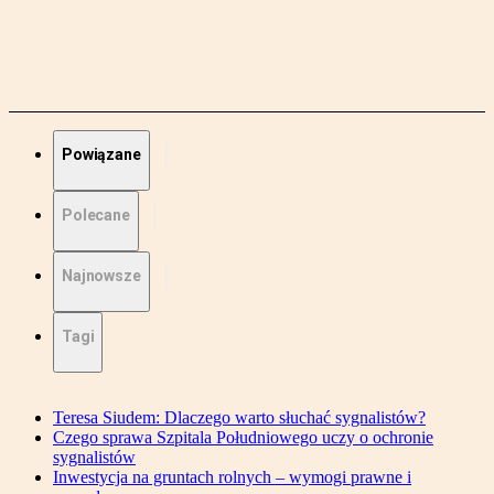
Powiązane
Polecane
Najnowsze
Tagi
Teresa Siudem: Dlaczego warto słuchać sygnalistów?
Czego sprawa Szpitala Południowego uczy o ochronie
sygnalistów
Inwestycja na gruntach rolnych – wymogi prawne i