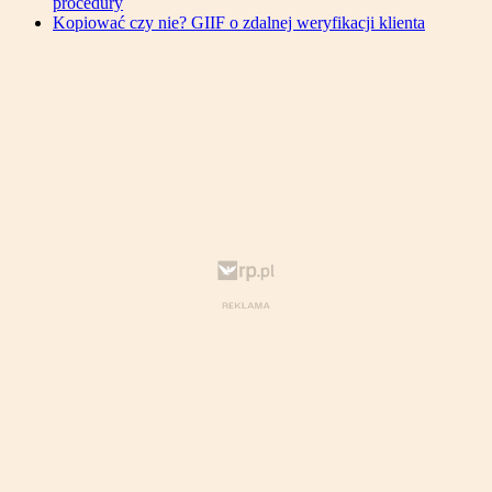
procedury
Kopiować czy nie? GIIF o zdalnej weryfikacji klienta