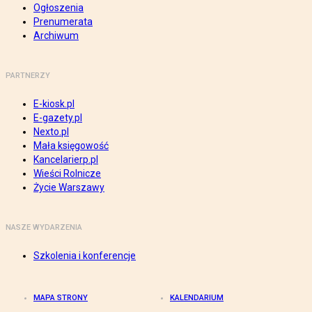
Ogłoszenia
Prenumerata
Archiwum
PARTNERZY
E-kiosk.pl
E-gazety.pl
Nexto.pl
Mała księgowość
Kancelarierp.pl
Wieści Rolnicze
Życie Warszawy
NASZE WYDARZENIA
Szkolenia i konferencje
MAPA STRONY
KALENDARIUM