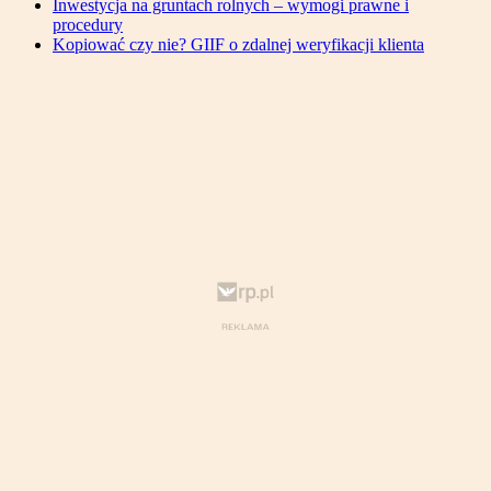
Inwestycja na gruntach rolnych – wymogi prawne i
procedury
Kopiować czy nie? GIIF o zdalnej weryfikacji klienta