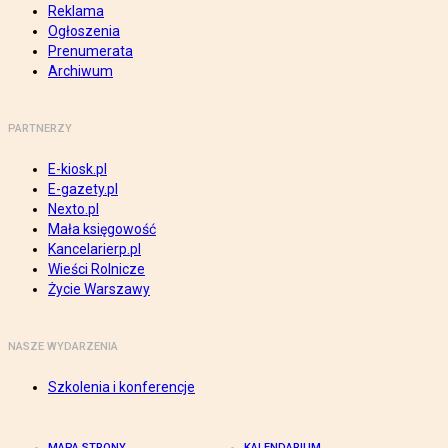
Reklama
Ogłoszenia
Prenumerata
Archiwum
PARTNERZY
E-kiosk.pl
E-gazety.pl
Nexto.pl
Mała księgowość
Kancelarierp.pl
Wieści Rolnicze
Życie Warszawy
NASZE WYDARZENIA
Szkolenia i konferencje
MAPA STRONY
KALENDARIUM