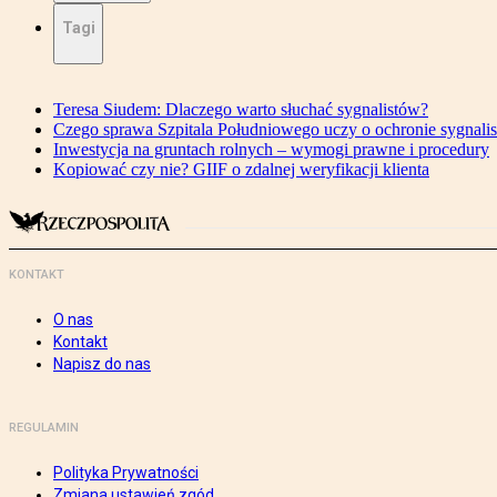
Tagi
Teresa Siudem: Dlaczego warto słuchać sygnalistów?
Czego sprawa Szpitala Południowego uczy o ochronie sygnali
Inwestycja na gruntach rolnych – wymogi prawne i procedury
Kopiować czy nie? GIIF o zdalnej weryfikacji klienta
KONTAKT
O nas
Kontakt
Napisz do nas
REGULAMIN
Polityka Prywatności
Zmiana ustawień zgód