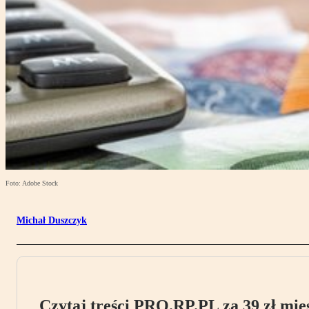
Foto: Adobe Stock
Michał Duszczyk
Czytaj treści PRO.RP.PL za 39 zł mies