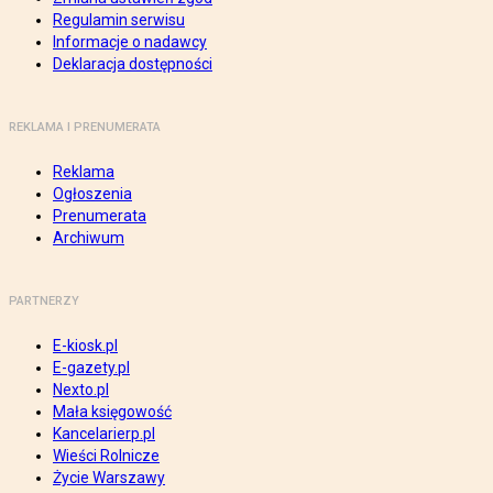
Regulamin serwisu
Informacje o nadawcy
Deklaracja dostępności
REKLAMA I PRENUMERATA
Reklama
Ogłoszenia
Prenumerata
Archiwum
PARTNERZY
E-kiosk.pl
E-gazety.pl
Nexto.pl
Mała księgowość
Kancelarierp.pl
Wieści Rolnicze
Życie Warszawy