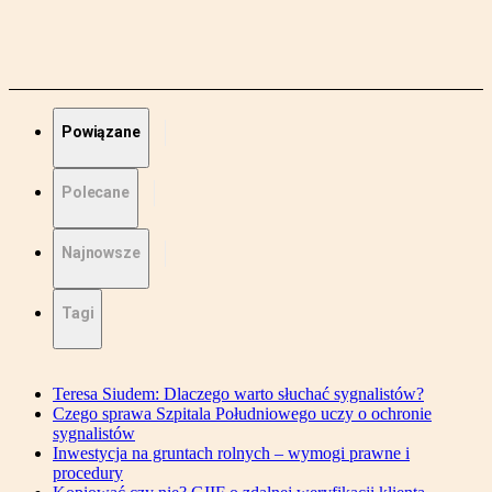
Powiązane
Polecane
Najnowsze
Tagi
Teresa Siudem: Dlaczego warto słuchać sygnalistów?
Czego sprawa Szpitala Południowego uczy o ochronie
sygnalistów
Inwestycja na gruntach rolnych – wymogi prawne i
procedury