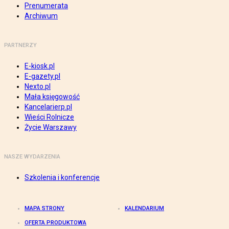
Prenumerata
Archiwum
PARTNERZY
E-kiosk.pl
E-gazety.pl
Nexto.pl
Mała księgowość
Kancelarierp.pl
Wieści Rolnicze
Życie Warszawy
NASZE WYDARZENIA
Szkolenia i konferencje
MAPA STRONY
KALENDARIUM
OFERTA PRODUKTOWA