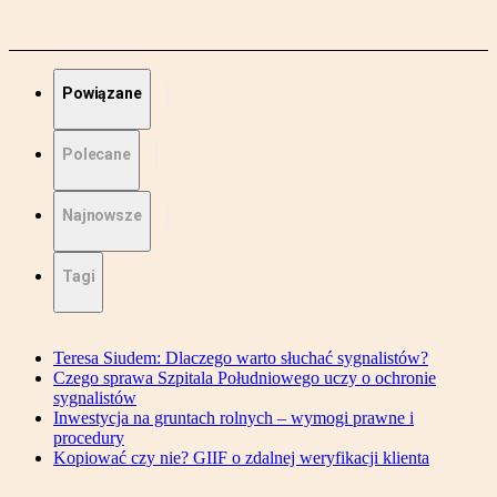
Powiązane
Polecane
Najnowsze
Tagi
Teresa Siudem: Dlaczego warto słuchać sygnalistów?
Czego sprawa Szpitala Południowego uczy o ochronie
sygnalistów
Inwestycja na gruntach rolnych – wymogi prawne i
procedury
Kopiować czy nie? GIIF o zdalnej weryfikacji klienta