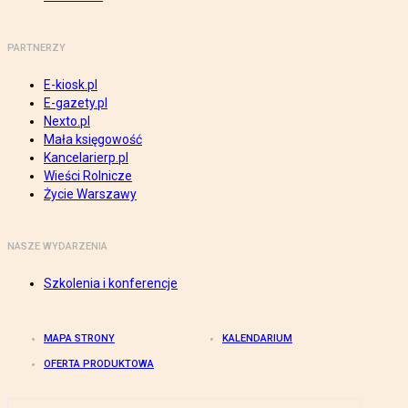
PARTNERZY
E-kiosk.pl
E-gazety.pl
Nexto.pl
Mała księgowość
Kancelarierp.pl
Wieści Rolnicze
Życie Warszawy
NASZE WYDARZENIA
Szkolenia i konferencje
MAPA STRONY
KALENDARIUM
OFERTA PRODUKTOWA