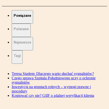
Powiązane
Polecane
Najnowsze
Tagi
Teresa Siudem: Dlaczego warto słuchać sygnalistów?
Czego sprawa Szpitala Południowego uczy o ochronie
sygnalistów
Inwestycja na gruntach rolnych – wymogi prawne i
procedury
Kopiować czy nie? GIIF o zdalnej weryfikacji klienta