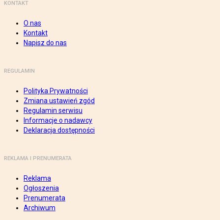
KONTAKT
O nas
Kontakt
Napisz do nas
REGULAMIN
Polityka Prywatności
Zmiana ustawień zgód
Regulamin serwisu
Informacje o nadawcy
Deklaracja dostępności
REKLAMA I PRENUMERATA
Reklama
Ogłoszenia
Prenumerata
Archiwum