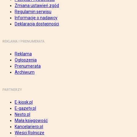
Zmiana ustawień zgód
Regulamin serwisu
Informacje o nadawcy
Deklaracja dostępności
REKLAMA I PRENUMERATA
Reklama
Ogłoszenia
Prenumerata
Archiwum
PARTNERZY
E-kiosk.pl
E-gazety.pl
Nexto.pl
Mała księgowość
Kancelarierp.pl
Wieści Rolnicze