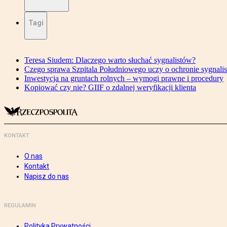
Tagi
Teresa Siudem: Dlaczego warto słuchać sygnalistów?
Czego sprawa Szpitala Południowego uczy o ochronie sygnali
Inwestycja na gruntach rolnych – wymogi prawne i procedury
Kopiować czy nie? GIIF o zdalnej weryfikacji klienta
KONTAKT
O nas
Kontakt
Napisz do nas
REGULAMIN
Polityka Prywatności