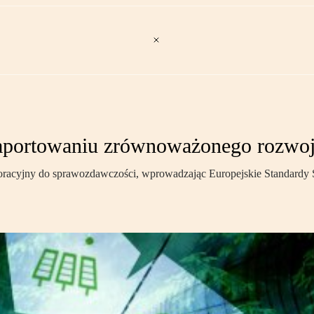
raportowaniu zrównoważonego rozwo
rporacyjny do sprawozdawczości, wprowadzając Europejskie Standar