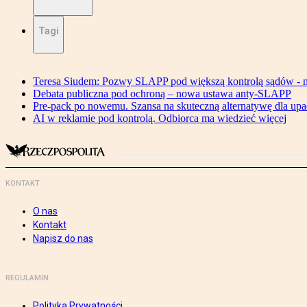
Tagi
Teresa Siudem: Pozwy SLAPP pod większą kontrolą sądów - n
Debata publiczna pod ochroną – nowa ustawa anty-SLAPP
Pre-pack po nowemu. Szansa na skuteczną alternatywę dla upa
AI w reklamie pod kontrolą. Odbiorca ma wiedzieć więcej
KONTAKT
O nas
Kontakt
Napisz do nas
REGULAMIN
Polityka Prywatności