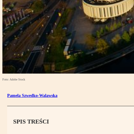
Foto: Adobe Stock
Pamela Szwedko-Walawska
SPIS TREŚCI