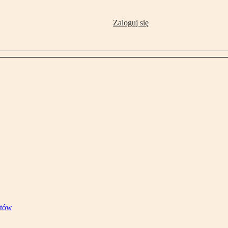
Zaloguj się
stów