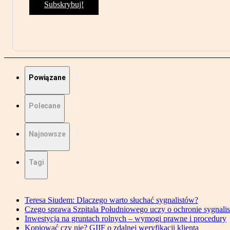
Subskrybuj!
Powiązane
Polecane
Najnowsze
Tagi
Teresa Siudem: Dlaczego warto słuchać sygnalistów?
Czego sprawa Szpitala Południowego uczy o ochronie sygnali
Inwestycja na gruntach rolnych – wymogi prawne i procedury
Kopiować czy nie? GIIF o zdalnej weryfikacji klienta