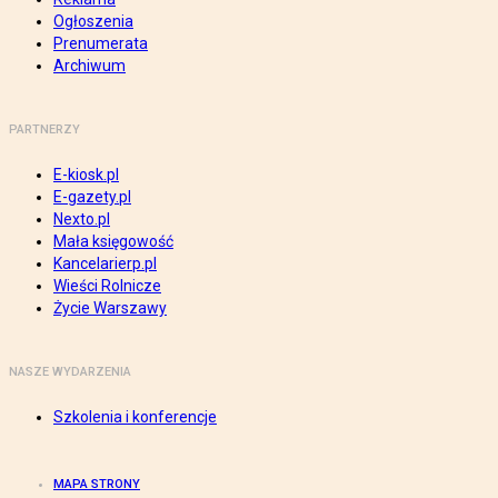
Ogłoszenia
Prenumerata
Archiwum
PARTNERZY
E-kiosk.pl
E-gazety.pl
Nexto.pl
Mała księgowość
Kancelarierp.pl
Wieści Rolnicze
Życie Warszawy
NASZE WYDARZENIA
Szkolenia i konferencje
MAPA STRONY