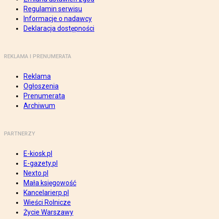
Regulamin serwisu
Informacje o nadawcy
Deklaracja dostępności
REKLAMA I PRENUMERATA
Reklama
Ogłoszenia
Prenumerata
Archiwum
PARTNERZY
E-kiosk.pl
E-gazety.pl
Nexto.pl
Mała księgowość
Kancelarierp.pl
Wieści Rolnicze
Życie Warszawy