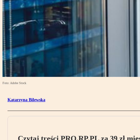
Foto: Adobe Stock
Katarzyna Bilewska
Czytaj treści PRO.RP.PL za 39 zł mies