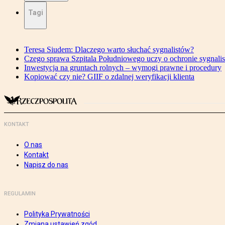
Tagi
Teresa Siudem: Dlaczego warto słuchać sygnalistów?
Czego sprawa Szpitala Południowego uczy o ochronie sygnali
Inwestycja na gruntach rolnych – wymogi prawne i procedury
Kopiować czy nie? GIIF o zdalnej weryfikacji klienta
KONTAKT
O nas
Kontakt
Napisz do nas
REGULAMIN
Polityka Prywatności
Zmiana ustawień zgód