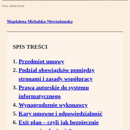
Foto: Adobe Stock
Magdalena Michalska-Niewiadomska
SPIS TREŚCI
Przedmiot umowy
Podział obowiązków pomiędzy
stronami i zasady współpracy
Prawa autorskie do systemu
informatycznego
Wynagrodzenie wykonawcy
Kary umowne i odpowiedzialność
Exit plan – czyli jak bezpiecznie