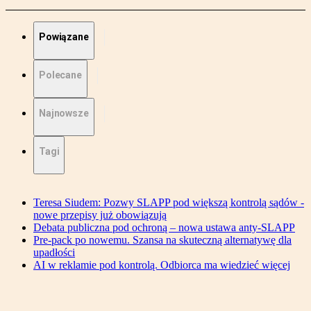
Powiązane
Polecane
Najnowsze
Tagi
Teresa Siudem: Pozwy SLAPP pod większą kontrolą sądów -
nowe przepisy już obowiązują
Debata publiczna pod ochroną – nowa ustawa anty-SLAPP
Pre-pack po nowemu. Szansa na skuteczną alternatywę dla
upadłości
AI w reklamie pod kontrolą. Odbiorca ma wiedzieć więcej