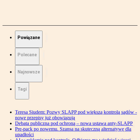
Powiązane
Polecane
Najnowsze
Tagi
Teresa Siudem: Pozwy SLAPP pod większą kontrolą sądów -
nowe przepisy już obowiązują
Debata publiczna pod ochroną – nowa ustawa anty-SLAPP
Pre-pack po nowemu. Szansa na skuteczną alternatywę dla
upadłości