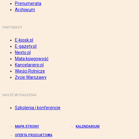
Prenumerata
Archiwum
PARTNERZY
E-kiosk.pl
E-gazety.pl
Nexto.pl
Mała księgowość
Kancelarierp.pl
Wieści Rolnicze
Życie Warszawy
NASZE WYDARZENIA
Szkolenia i konferencje
MAPA STRONY
KALENDARIUM
OFERTA PRODUKTOWA