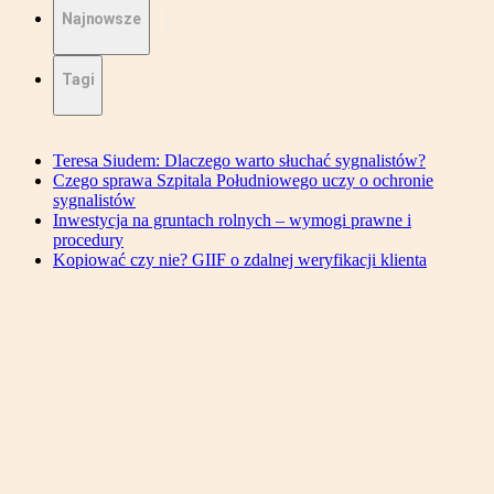
Najnowsze
Tagi
Teresa Siudem: Dlaczego warto słuchać sygnalistów?
Czego sprawa Szpitala Południowego uczy o ochronie
sygnalistów
Inwestycja na gruntach rolnych – wymogi prawne i
procedury
Kopiować czy nie? GIIF o zdalnej weryfikacji klienta