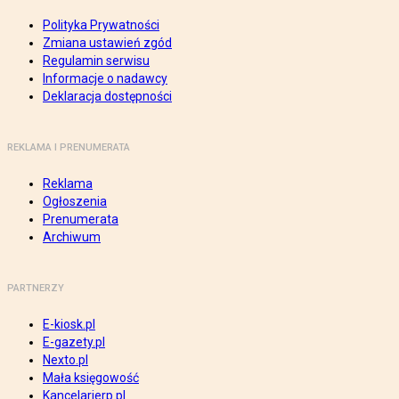
Polityka Prywatności
Zmiana ustawień zgód
Regulamin serwisu
Informacje o nadawcy
Deklaracja dostępności
REKLAMA I PRENUMERATA
Reklama
Ogłoszenia
Prenumerata
Archiwum
PARTNERZY
E-kiosk.pl
E-gazety.pl
Nexto.pl
Mała księgowość
Kancelarierp.pl