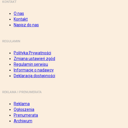
KONTAKT
O nas
Kontakt
Napisz do nas
REGULAMIN
Polityka Prywatności
Zmiana ustawień zgód
Regulamin serwisu
Informacje o nadawcy
Deklaracja dostępności
REKLAMA I PRENUMERATA
Reklama
Ogłoszenia
Prenumerata
Archiwum