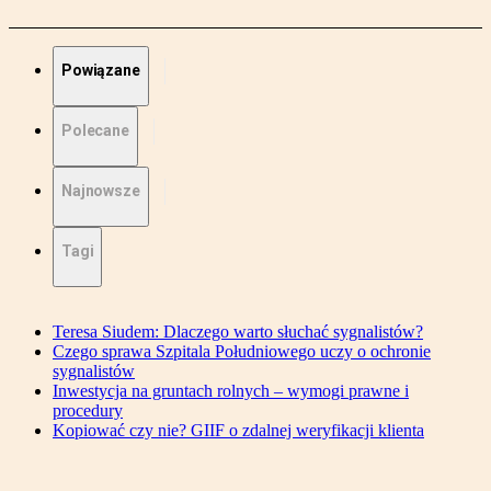
Powiązane
Polecane
Najnowsze
Tagi
Teresa Siudem: Dlaczego warto słuchać sygnalistów?
Czego sprawa Szpitala Południowego uczy o ochronie
sygnalistów
Inwestycja na gruntach rolnych – wymogi prawne i
procedury
Kopiować czy nie? GIIF o zdalnej weryfikacji klienta